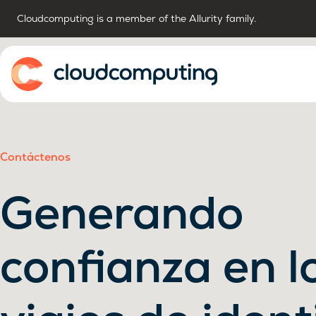
Cloudcomputing is a member of the Allurity family.
Inicio
Contáctenos
Generando
confianza en l