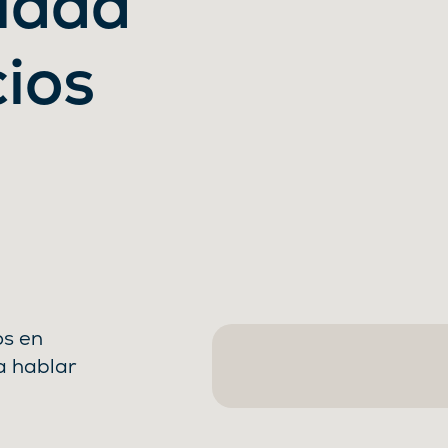
tidad
cios
os en
a hablar