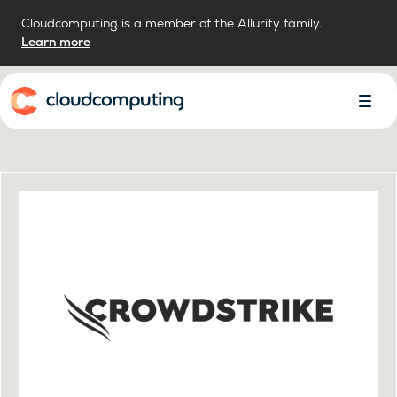
Cloudcomputing is a member of the Allurity family.
Learn more
Inicio
Alter
Menú