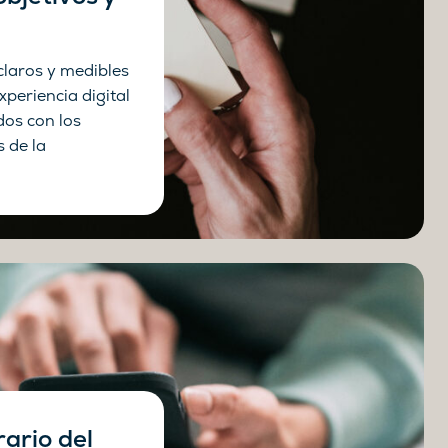
claros y medibles
xperiencia digital
dos con los
s de la
rario del