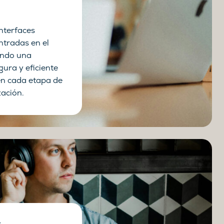
nterfaces
entradas en el
ando una
gura y eficiente
en cada etapa de
zación.