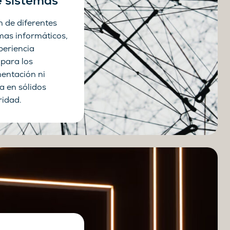
e sistemas
n de diferentes
mas informáticos,
periencia
 para los
entación ni
a en sólidos
idad.