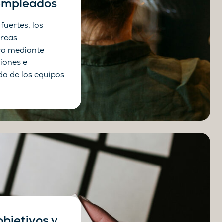
 empleados
 fuertes, los
áreas
ra mediante
ciones e
da de los equipos
objetivos y