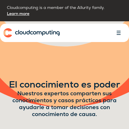
Cloudcomputing is a member of the Allurity family.
Learn more
Inicio
Alter
Menú
El conocimiento es poder
Nuestros expertos comparten sus
conocimientos y casos prácticos para
ayudarle a tomar decisiones con
conocimiento de causa.